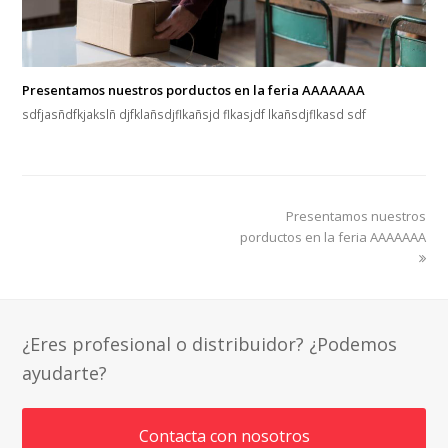
Presentamos nuestros porductos en la feria AAAAAAA
sdfjasñdfkjakslñ djfklañsdjflkañsjd flkasjdf lkañsdjflkasd sdf
next
Presentamos nuestros
post:
porductos en la feria AAAAAAA
¿Eres profesional o distribuidor? ¿Podemos
ayudarte?
Contacta con nosotros