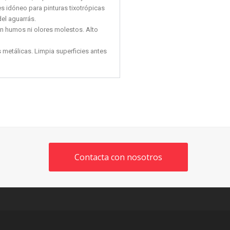
s idóneo para pinturas tixotrópicas
del aguarrás.
in humos ni olores molestos. Alto
 metálicas. Limpia superficies antes
Contacta con nosotros