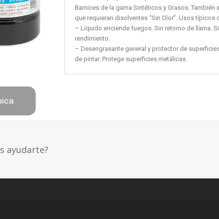
Barnices de la gama Sintéticos y Grasos. También e
que requieran disolventes “Sin Olor”. Usos típicos 
– Líquido enciende fuegos. Sin retorno de llama. S
rendimiento.
– Desengrasante general y protector de superficies
de pintar. Protege superficies metálicas.
nica
os ayudarte?