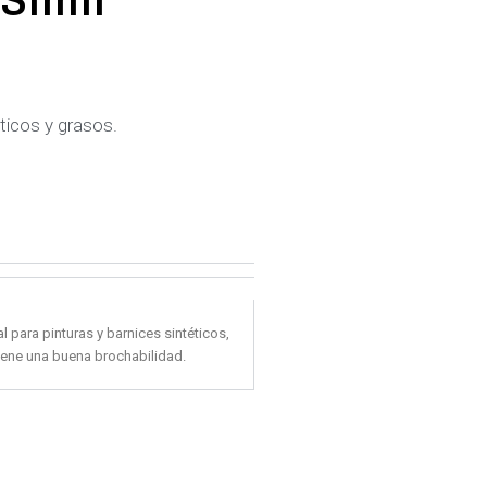
Simil
éticos y grasos.
 para pinturas y barnices sintéticos,
iene una buena brochabilidad.