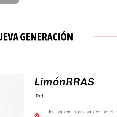
UEVA GENERACIÓN
LimónRRAS
Ref.
Ideal para pinturas y barnices sintét